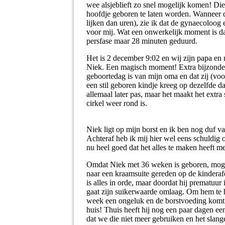
wee alsjeblieft zo snel mogelijk komen! Di
hoofdje geboren te laten worden. Wanneer 
lijken dan uren), zie ik dat de gynaecoloog 
voor mij. Wat een onwerkelijk moment is dat
persfase maar 28 minuten geduurd.
Het is 2 december 9:02 en wij zijn papa 
Niek. Een magisch moment! Extra bijzonder 
geboortedag is van mijn oma en dat zij (voo
een stil geboren kindje kreeg op dezelfde da
allemaal later pas, maar het maakt het extra 
cirkel weer rond is.
Niek ligt op mijn borst en ik ben nog duf va
Achteraf heb ik mij hier wel eens schuldig ov
nu heel goed dat het alles te maken heeft 
Omdat Niek met 36 weken is geboren, mogen
naar een kraamsuite gereden op de kindera
is alles in orde, maar doordat hij prematuur 
gaat zijn suikerwaarde omlaag. Om hem te he
week een ongeluk en de borstvoeding komt 
huis! Thuis heeft hij nog een paar dagen ee
dat we die niet meer gebruiken en het slang