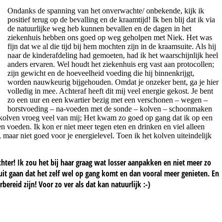
Ondanks de spanning van het onverwachte/ onbekende, kijk ik
positief terug op de bevalling en de kraamtijd! Ik ben blij dat ik via
de natuurlijke weg heb kunnen bevallen en de dagen in het
ziekenhuis hebben ons goed op weg geholpen met Niek. Het was
fijn dat we al die tijd bij hem mochten zijn in de kraamsuite. Als hij
naar de kinderafdeling had gemoeten, had ik het waarschijnlijk heel
anders ervaren. Wel houdt het ziekenhuis erg vast aan protocollen;
zijn gewicht en de hoeveelheid voeding die hij binnenkrijgt,
worden nauwkeurig bijgehouden. Omdat je onzeker bent, ga je hier
volledig in mee. Achteraf heeft dit mij veel energie gekost. Je bent
zo een uur en een kwartier bezig met een verschonen – wegen –
borstvoeding – na-voeden met de sonde – kolven – schoonmaken
 kolven vroeg veel van mij; Het kwam zo goed op gang dat ik op een
voeden. Ik kon er niet meer tegen eten en drinken en viel alleen
maar niet goed voor je energielevel. Toen ik het kolven uiteindelijk
ter! Ik zou het bij haar graag wat losser aanpakken en niet meer zo
uit gaan dat het zelf wel op gang komt en dan vooral meer genieten. En
bereid zijn! Voor zo ver als dat kan natuurlijk :-)