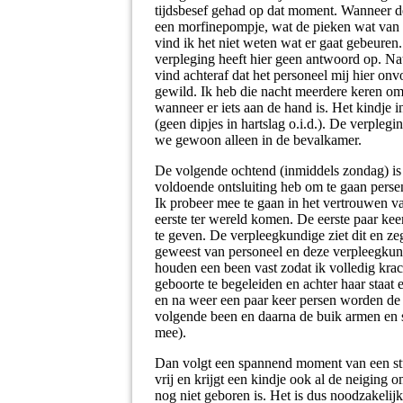
tijdsbesef gehad op dat moment. Wanneer de 
een morfinepompje, wat de pieken wat van de
vind ik het niet weten wat er gaat gebeuren.
verpleging heeft hier geen antwoord op. Natu
vind achteraf dat het personeel mij hier on
gewild. Ik heb die nacht meerdere keren om
wanneer er iets aan de hand is. Het kindje 
(geen dipjes in hartslag o.i.d.). De verplegi
we gewoon alleen in de bevalkamer.
De volgende ochtend (inmiddels zondag) is d
voldoende ontsluiting heb om te gaan perse
Ik probeer mee te gaan in het vertrouwen va
eerste ter wereld komen. De eerste paar kee
te geven. De verpleegkundige ziet dit en zeg
geweest van personeel en deze verpleegkundig
houden een been vast zodat ik volledig kra
geboorte te begeleiden en achter haar staat 
en na weer een paar keer persen worden de
volgende been en daarna de buik armen en sch
mee).
Dan volgt een spannend moment van een stuit
vrij en krijgt een kindje ook al de neiging
nog niet geboren is. Het is dus noodzakelijk 