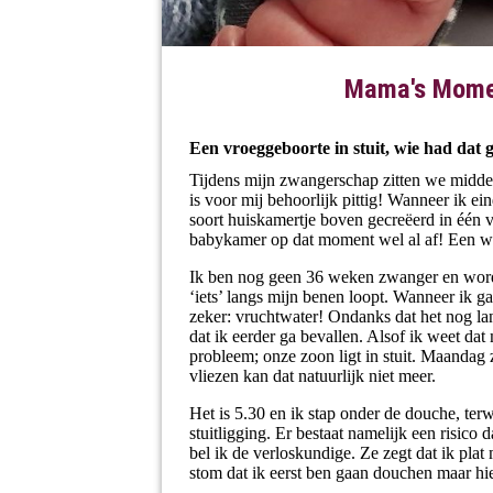
Mama's Momen
Een vroeggeboorte in stuit, wie had dat 
Tijdens mijn zwangerschap zitten we midde
is voor mij behoorlijk pittig! Wanneer ik ei
soort huiskamertje boven gecreëerd in één 
babykamer op dat moment wel al af! Een w
Ik ben nog geen 36 weken zwanger en wordt
‘iets’ langs mijn benen loopt. Wanneer ik g
zeker: vruchtwater! Ondanks dat het nog lan
dat ik eerder ga bevallen. Alsof ik weet dat 
probleem; onze zoon ligt in stuit. Maanda
vliezen kan dat natuurlijk niet meer.
Het is 5.30 en ik stap onder de douche, terwi
stuitligging. Er bestaat namelijk een risico
bel ik de verloskundige. Ze zegt dat ik pla
stom dat ik eerst ben gaan douchen maar hie