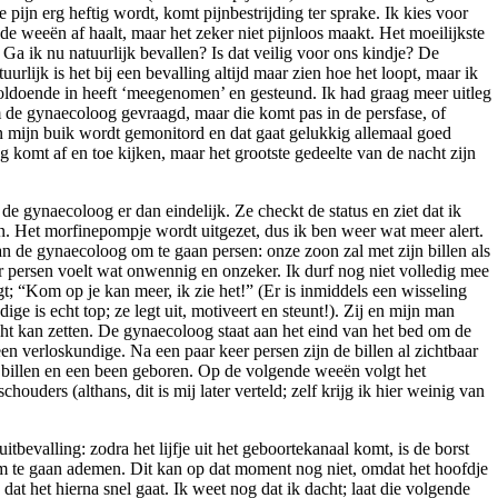
pijn erg heftig wordt, komt pijnbestrijding ter sprake. Ik kies voor
 weeën af haalt, maar het zeker niet pijnloos maakt. Het moeilijkste
 Ga ik nu natuurlijk bevallen? Is dat veilig voor ons kindje? De
urlijk is het bij een bevalling altijd maar zien hoe het loopt, maar ik
voldoende in heeft ‘meegenomen’ en gesteund. Ik had graag meer uitleg
 de gynaecoloog gevraagd, maar die komt pas in de persfase, of
in mijn buik wordt gemonitord en dat gaat gelukkig allemaal goed
ng komt af en toe kijken, maar het grootste gedeelte van de nacht zijn
e gynaecoloog er dan eindelijk. Ze checkt de status en ziet dat ik
n. Het morfinepompje wordt uitgezet, dus ik ben weer wat meer alert.
n de gynaecoloog om te gaan persen: onze zoon zal met zijn billen als
r persen voelt wat onwennig en onzeker. Ik durf nog niet volledig mee
t; “Kom op je kan meer, ik zie het!” (Er is inmiddels een wisseling
e is echt top; ze legt uit, motiveert en steunt!). Zij en mijn man
cht kan zetten. De gynaecoloog staat aan het eind van het bed om de
een verloskundige. Na een paar keer persen zijn de billen al zichtbaar
 billen en een been geboren. Op de volgende weeën volgt het
ouders (althans, dit is mij later verteld; zelf krijg ik hier weinig van
bevalling: zodra het lijfje uit het geboortekanaal komt, is de borst
 om te gaan ademen. Dit kan op dat moment nog niet, omdat het hoofdje
dat het hierna snel gaat. Ik weet nog dat ik dacht; laat die volgende