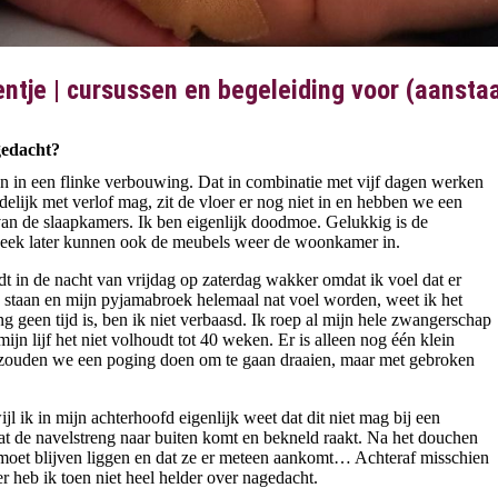
tje | cursussen en begeleiding voor (aanst
gedacht?
n in een flinke verbouwing. Dat in combinatie met vijf dagen werken
ndelijk met verlof mag, zit de vloer er nog niet in en hebben we een
van de slaapkamers. Ik ben eigenlijk doodmoe. Gelukkig is de
eek later kunnen ook de meubels weer de woonkamer in.
 in de nacht van vrijdag op zaterdag wakker omdat ik voel dat er
a staan en mijn pyjamabroek helemaal nat voel worden, weet ik het
g geen tijd is, ben ik niet verbaasd. Ik roep al mijn hele zwangerschap
mijn lijf het niet volhoudt tot 40 weken. Er is alleen nog één klein
g zouden we een poging doen om te gaan draaien, maar met gebroken
jl ik in mijn achterhoofd eigenlijk weet dat dit niet mag bij een
 dat de navelstreng naar buiten komt en bekneld raakt. Na het douchen
t moet blijven liggen en dat ze er meteen aankomt… Achteraf misschien
r heb ik toen niet heel helder over nagedacht.