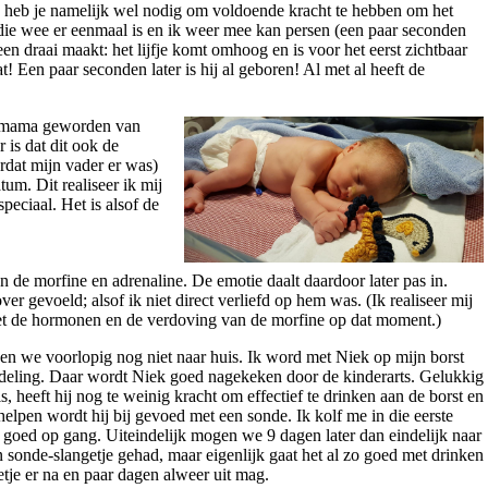
e heb je namelijk wel nodig om voldoende kracht te hebben om het
die wee er eenmaal is en ik weer mee kan persen (een paar seconden
een draai maakt: het lijfje komt omhoog en is voor het eerst zichtbaar
! Een paar seconden later is hij al geboren! Al met al heeft de
en mama geworden van
is dat dit ook de
rdat mijn vader er was)
tum. Dit realiseer ik mij
speciaal. Het is alsof de
n de morfine en adrenaline. De emotie daalt daardoor later pas in.
er gevoeld; alsof ik niet direct verliefd op hem was. (Ik realiseer mij
met de hormonen en de verdoving van de morfine op dat moment.)
 we voorlopig nog niet naar huis. Ik word met Niek op mijn borst
fdeling. Daar wordt Niek goed nagekeken door de kinderarts. Gelukkig
is, heeft hij nog te weinig kracht om effectief te drinken aan de borst en
lpen wordt hij bij gevoed met een sonde. Ik kolf me in die eerste
goed op gang. Uiteindelijk mogen we 9 dagen later dan eindelijk naar
n sonde-slangetje gehad, maar eigenlijk gaat het al zo goed met drinken
etje er na en paar dagen alweer uit mag.