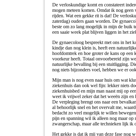
De verloskundige komt en constateert inderd
mogen meteen komen. Omdat ik nog geen wee
rijden. Wat een gekke rit is dat! De verlosk
zaterdag) ouders gaan worden. De gynaecoloo
beste om zo lang mogelijk in mijn de buik te
een saaie week plat blijven liggen in het zi
De gynaecoloog bespreekt met ons in het kor
kindje dan nog klein is, heeft een natuurlij
hoofdomtrek en hoe groter de kans op een 
voorkeur heeft. Totaal onvoorbereid zijn w
natuurlijke bevalling bij een stuitligging. 
nog niets bijzonders voel, hebben we er oo
Mijn man is nog even naar huis om wat klusj
ziekenhuis dan ook wel fijn: lekker niets d
ziekenhuisbed en mijn man naast mij op een 
weet ik vrijwel zeker dat het weeën zijn e
De verpleging brengt ons naar een bevalk
al behoorlijk snel en het overvalt me, waar
bedacht zo veel mogelijk te willen bewegen,
pijn en spanning wil ik alleen nog maar op m
zwangerschap, maar alle technieken lijk ik 
Het gekke is dat ik mij van deze fase nog w