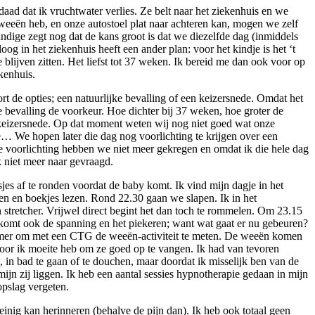
aad dat ik vruchtwater verlies. Ze belt naar het ziekenhuis en we
ën heb, en onze autostoel plat naar achteren kan, mogen we zelf
undige zegt nog dat de kans groot is dat we diezelfde dag (inmiddels
g in het ziekenhuis heeft een ander plan: voor het kindje is het ‘t
 blijven zitten. Het liefst tot 37 weken. Ik bereid me dan ook voor op
ekenhuis.
t de opties; een natuurlijke bevalling of een keizersnede. Omdat het
ke bevalling de voorkeur. Hoe dichter bij 37 weken, hoe groter de
keizersnede. Op dat moment weten wij nog niet goed wat onze
e… We hopen later die dag nog voorlichting te krijgen over een
Die voorlichting hebben we niet meer gekregen en omdat ik die hele dag
k niet meer naar gevraagd.
es af te ronden voordat de baby komt. Ik vind mijn dagje in het
oen en boekjes lezen. Rond 22.30 gaan we slapen. Ik in het
stretcher. Vrijwel direct begint het dan toch te rommelen. Om 23.15
n komt ook de spanning en het piekeren; want wat gaat er nu gebeuren?
amer om met een CTG de weeën-activiteit te meten. De weeën komen
door ik moeite heb om ze goed op te vangen. Ik had van tevoren
 in bad te gaan of te douchen, maar doordat ik misselijk ben van de
ijn zij liggen. Ik heb een aantal sessies hypnotherapie gedaan in mijn
opslag vergeten.
einig kan herinneren (behalve de pijn dan). Ik heb ook totaal geen