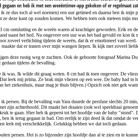
 gegaan en heb ik met een weeëntimer-app gekeken of er regelmaat zat i
ik ze dus toch al wel noemen) een uur getimed en daarna ben ik mijn 
dat ze deze kant op zouden komen. We hebben toen ook meteen mijn moe
r 3 cm ontsluiting en de weeën waren al krachtiger geworden. Erik en 
and naast het bed. Na ongeveer een uur was het bad gevuld en kon ik e
r zoveel verlichting tijdens de weeën, dat ik er emotioneel van werd. H
maakte dat er tranen over mijn wangen liepen. Ik kijk met zoveel lief
krijgen deze rustig weg te zuchten. Ook de geboorte fotograaf Marina 
t gedaan tijdens de bevalling.
k was. Ik wilde dit graag weten. 8 cm had ik toen ongeveer. De vliezen
at leek mij prima. Ze brak mijn vliezen op een wee. De baby had in h
an het ziekenhuis, maar mag je thuis blijven.) Opzich ook niet gek wa
 ik persen. Bij de bevalling van Yara duurde de persfase slechts 20 min
.v. met zijn achterhoofd. Dit maakt het draaien (ook wel speeldraai gen
uk te gaan. Hier heb ik geperst tot het hoofdje van de baby "stond". D
ben ik terug gegaan in bad. Om eerlijk te zijn deed ik dat omdat de ver
ppen leek mij verschrikkelijk. Gelukkig hebben we dat toch gedaan.
ten persen. Het is zo bijzonder zijn hoofdje dan al te zien en te kunne