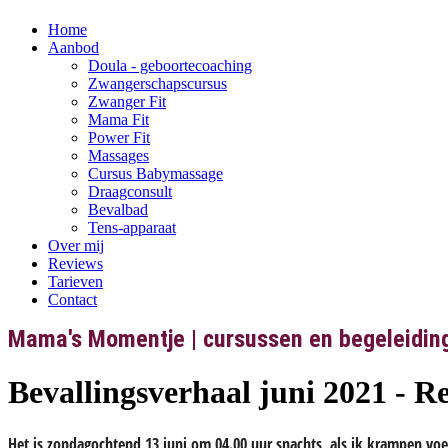
Home
Aanbod
Doula - geboortecoaching
Zwangerschapscursus
Zwanger Fit
Mama Fit
Power Fit
Massages
Cursus Babymassage
Draagconsult
Bevalbad
Tens-apparaat
Over mij
Reviews
Tarieven
Contact
Mama's Momentje | cursussen en begeleidin
Bevallingsverhaal juni 2021 - R
Het is zondagochtend 13 juni om 04.00 uur snachts, als ik krampen vo