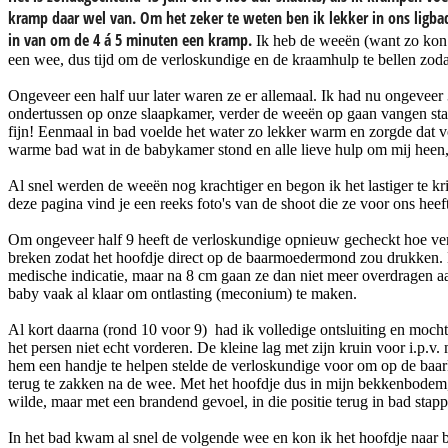
kramp daar wel van. Om het zeker te weten ben ik lekker in ons ligbad
in van om de 4 á 5 minuten een kramp.
Ik heb de weeën (want zo kon 
een wee, dus tijd om de verloskundige en de kraamhulp te bellen zo
Ongeveer een half uur later waren ze er allemaal. Ik had nu ongevee
ondertussen op onze slaapkamer, verder de weeën op gaan vangen sta
fijn! Eenmaal in bad voelde het water zo lekker warm en zorgde dat voo
warme bad wat in de babykamer stond en alle lieve hulp om mij heen, 
Al snel werden de weeën nog krachtiger en begon ik het lastiger te 
deze pagina vind je een reeks foto's van de shoot die ze voor ons heef
Om ongeveer half 9 heeft de verloskundige opnieuw gecheckt hoe ver i
breken zodat het hoofdje direct op de baarmoedermond zou drukken. D
medische indicatie, maar na 8 cm gaan ze dan niet meer overdragen a
baby vaak al klaar om ontlasting (meconium) te maken.
Al kort daarna (rond 10 voor 9) had ik volledige ontsluiting en mocht
het persen niet echt vorderen. De kleine lag met zijn kruin voor i.p
hem een handje te helpen stelde de verloskundige voor om op de baarkr
terug te zakken na de wee. Met het hoofdje dus in mijn bekkenbodem, 
wilde, maar met een brandend gevoel, in die positie terug in bad sta
In het bad kwam al snel de volgende wee en kon ik het hoofdje naar bui