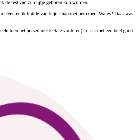
 de rest van zijn lijfje geboren kon worden.
de meteen en ik huilde van blijdschap met hem mee. Wauw! Daar was
eld toen het persen niet leek te vorderen) kijk ik met een heel goed