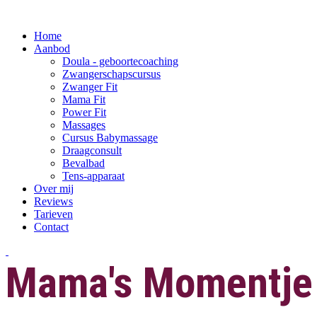
Home
Aanbod
Doula - geboortecoaching
Zwangerschapscursus
Zwanger Fit
Mama Fit
Power Fit
Massages
Cursus Babymassage
Draagconsult
Bevalbad
Tens-apparaat
Over mij
Reviews
Tarieven
Contact
Mama's Momentj
e