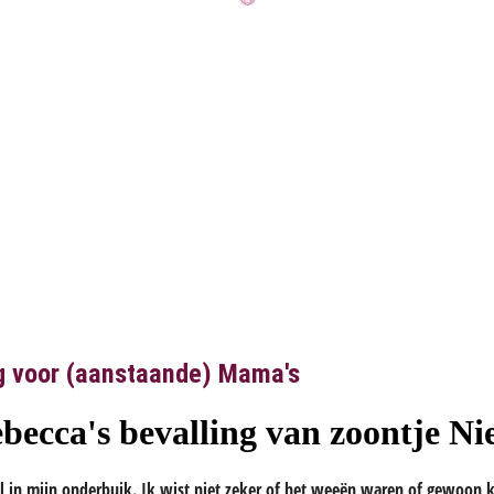
g voor (aanstaande) Mama's
ebecca's bevalling van zoontje Ni
el in mijn onderbuik. Ik wist niet zeker of het weeën waren of gewoon