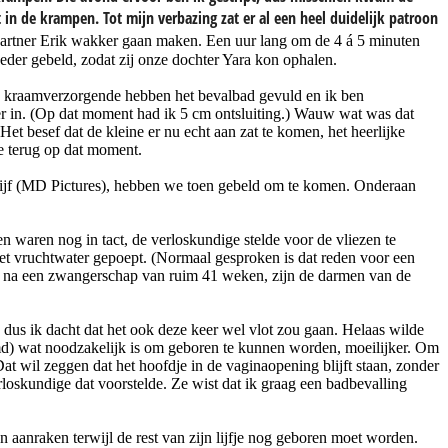
n de krampen. Tot mijn verbazing zat er al een heel duidelijk patroon
partner Erik wakker gaan maken. Een uur lang om de 4 á 5 minuten
der gebeld, zodat zij onze dochter Yara kon ophalen.
de kraamverzorgende hebben het bevalbad gevuld en ik ben
r in. (Op dat moment had ik 5 cm ontsluiting.) Wauw wat was dat
et besef dat de kleine er nu echt aan zat te komen, het heerlijke
de terug op dat moment.
Duijf (MD Pictures), hebben we toen gebeld om te komen. Onderaan
 waren nog in tact, de verloskundige stelde voor de vliezen te
et vruchtwater gepoept. (Normaal gesproken is dat reden voor een
nt na een zwangerschap van ruim 41 weken, zijn de darmen van de
, dus ik dacht dat het ook deze keer wel vlot zou gaan. Helaas wilde
oemd) wat noodzakelijk is om geboren te kunnen worden, moeilijker. Om
at wil zeggen dat het hoofdje in de vaginaopening blijft staan, zonder
loskundige dat voorstelde. Ze wist dat ik graag een badbevalling
n aanraken terwijl de rest van zijn lijfje nog geboren moet worden.