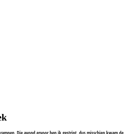
ek
 krampen. Die avond ervoor ben ik gestript, dus misschien kwam de